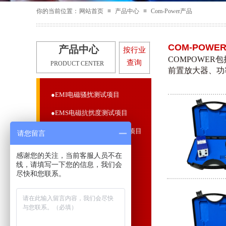
你的当前位置：
网站首页
≡
产品中心
≡
Com-Power产品
COM-POWE
产品中心
按行业
COMPOWE
查询
PRODUCT CENTER
前置放大器、功
●EMI电磁骚扰测试项目
●EMS电磁抗扰度测试项目
●整车及汽车电子EMC测试项目
请您留言
●专用电子EMC测试项目
感谢您的关注，当前客服人员不在
线，请填写一下您的信息，我们会
●集成电路EMC测试项目
尽快和您联系。
●电磁屏蔽室
●电波暗室
●微波暗室（天线雷达暗室）