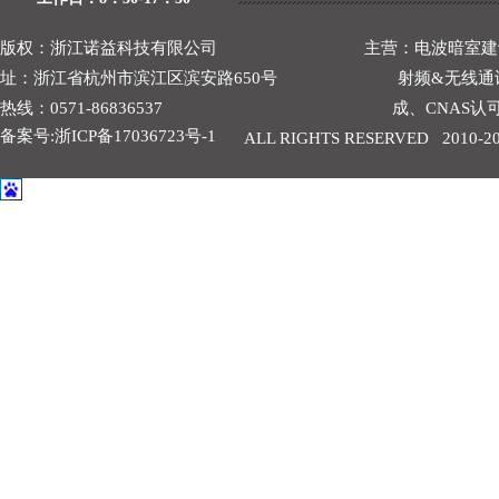
版权：
浙江诺益科技有限公司
主营：
电波暗室建
址：
浙江省杭州市滨江区滨安路650号
射频
&
无线通
热线：
0571-86836537
成、
CNAS
认
备案号:浙ICP备17036723号-1
ALL RIGHTS RESERVED 2010-2