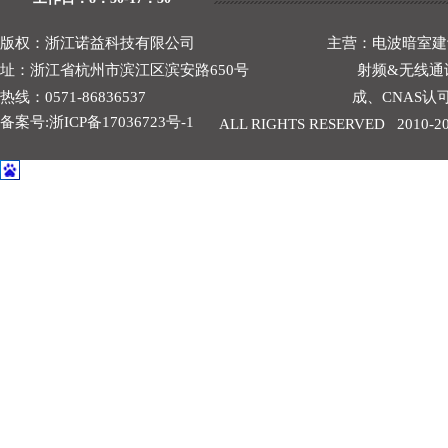
版权：
浙江诺益科技有限公司
主营：
电波暗室建
址：
浙江省杭州市滨江区滨安路650号
射频
&
无线通
热线：
0571-86836537
成、
CNAS
认
备案号:浙ICP备17036723号-1
ALL RIGHTS RESERVED 2010-2