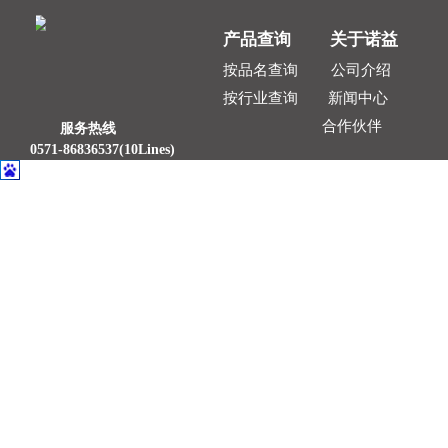
产品查询
关于
诺
益
按品名查询
公司介绍
新闻中心
按行业查询
合作伙伴
服务热线
0571-
86836537(10Lines
)
工作日：8：30-17：30
版权：
浙江诺益科技有限公司
主营：
电波暗室建
址：
浙江省杭州市滨江区滨安路650号
射频
&
无线通
热线：
0571-86836537
成、
CNAS
认
备案号:浙ICP备17036723号-1
ALL RIGHTS RESERVED 2010-2